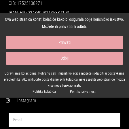
OIB: 17525138271
IBAN: HR7024840081135387193
Ova web stranica koristi kolačiće kako bi osigurala bolje korisničko iskustvo.
Raiffeisen BANK
Možete ih prihvatiti ili odbiti.
SWIFT: RZBHHR2X
Prihvati
KONTAKT
TELEFON: +385 97 600 2405
Odbij
EMAIL: info@loopevents.hr
Upravljanje kolačićima: Pohranu čak i nužnih kolačića možete isključiti u postavkama
PRATITE NAS:
preglednika. Ako isključite postavljanje svih kolačića, neki aspekti web-stranice možda
više neće funkcionirati.
Facebook
Politika kolačića
|
Politika privatnosti
Instagram