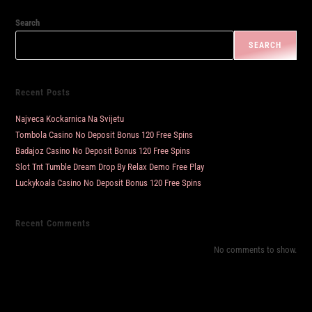
Search
SEARCH
Recent Posts
Najveca Kockarnica Na Svijetu
Tombola Casino No Deposit Bonus 120 Free Spins
Badajoz Casino No Deposit Bonus 120 Free Spins
Slot Tnt Tumble Dream Drop By Relax Demo Free Play
Luckykoala Casino No Deposit Bonus 120 Free Spins
Recent Comments
No comments to show.