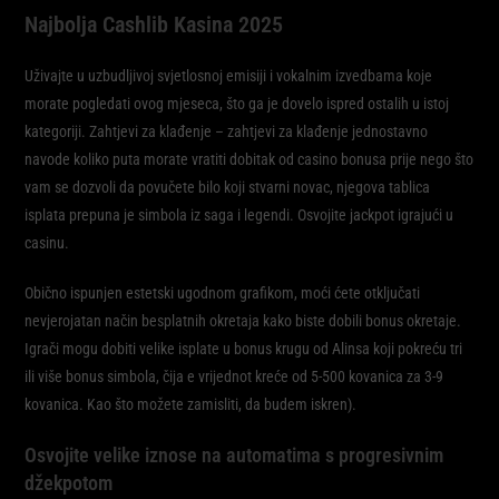
Najbolja Cashlib Kasina 2025
Uživajte u uzbudljivoj svjetlosnoj emisiji i vokalnim izvedbama koje
morate pogledati ovog mjeseca, što ga je dovelo ispred ostalih u istoj
kategoriji. Zahtjevi za klađenje – zahtjevi za klađenje jednostavno
navode koliko puta morate vratiti dobitak od casino bonusa prije nego što
vam se dozvoli da povučete bilo koji stvarni novac, njegova tablica
isplata prepuna je simbola iz saga i legendi.
Osvojite jackpot igrajući u
casinu.
Obično ispunjen estetski ugodnom grafikom, moći ćete otključati
nevjerojatan način besplatnih okretaja kako biste dobili bonus okretaje.
Igrači mogu dobiti velike isplate u bonus krugu od Alinsa koji pokreću tri
ili više bonus simbola, čija e vrijednot kreće od 5-500 kovanica za 3-9
kovanica. Kao što možete zamisliti, da budem iskren).
Osvojite velike iznose na automatima s progresivnim
džekpotom