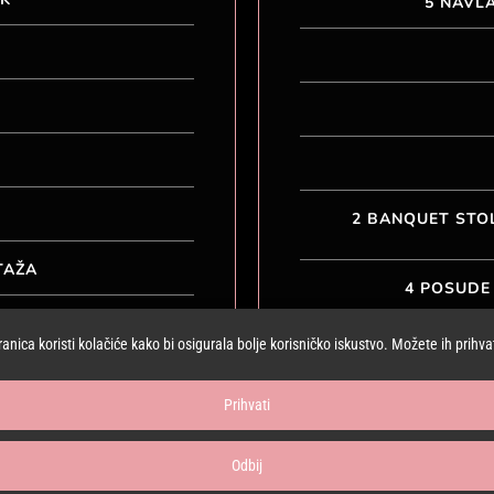
5 NAVLA
2 BANQUET STO
TAŽA
4 POSUDE 
ACIJE
8 GEL KO
nica koristi kolačiće kako bi osigurala bolje korisničko iskustvo. Možete ih prihvatit
Prihvati
Odbij