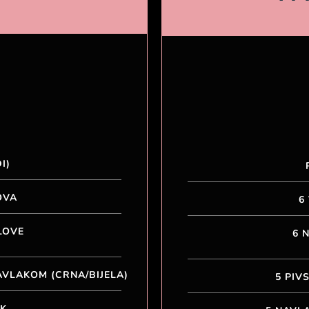
I)
OVA
6
LOVE
6 
VLAKOM (CRNA/BIJELA)
5 PIV
AK