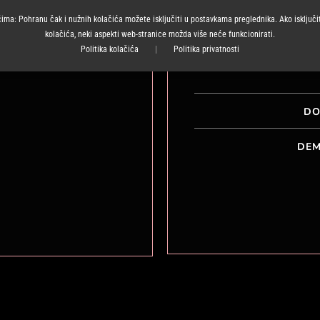
ćima: Pohranu čak i nužnih kolačića možete isključiti u postavkama preglednika. Ako isključit
kolačića, neki aspekti web-stranice možda više neće funkcionirati.
APARAT
Politika kolačića
|
Politika privatnosti
DO
DEM