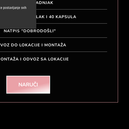
RED BULL HLADNJAK
e postavljanje svih
 ZA KAVU + STALAK I 40 KAPSULA
NATPIS "DOBRODOŠLI"
VOZ DO LOKACIJE I MONTAŽA
ONTAŽA I ODVOZ SA LOKACIJE
NARUČI