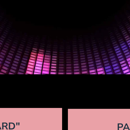
ARD"
PA