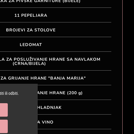
KA ZA PIVSKE GARNITURE (BIJELE)
11 PEPELJARA
BROJEVI ZA STOLOVE
LEDOMAT
LA ZA POSLUŽIVANJE HRANE SA NAVLAKOM
(CRNA/BIJELA)
ZA GRIJANJE HRANE "BANJA MARIJA"
NZERVA ZA GRIJANJE HRANE (200 g)
i ili odbiti.
UGOSTITELJSKI HLADNJAK
HLADNJAK ZA VINO