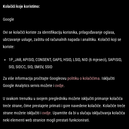
Kolačići koje koristimo:
Google
Ovi se kolačići koriste za identifikaciju korisnika, prilagođavanje oglasa,
ubrzavanje usluge, zaštitu od računalnih napada i analitiku. Kolačići koji se
koriste:
1P_JAR, APISID, CONSENT, GAPS, HSID, LSID, NID (6 mjeseci), SAPISID,
SID, SIDCC, SID, SMSV, SSID
Za više informacija pročitajte Googleovu
politiku o kolačićima
. Isključiti
Google Analytics servis možete i
ovdje
.
U svakom trenutku u svojem pregledniku možete isključiti primanje kolačića
treće strane, čime prestajete primati i gore navedene kolačiće. Kolačiće treće
strane možete isključiti i
ovdje
. Upamtite da bi u slučaju isključivanja kolačića
neki elementi web stranice mogli prestati funkcionirati.