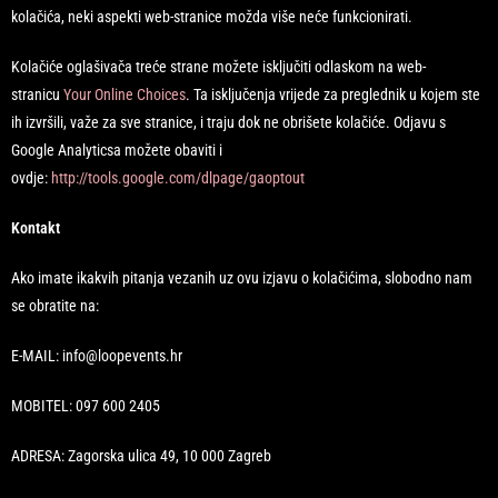
kolačića, neki aspekti web-stranice možda više neće funkcionirati.
Kolačiće oglašivača treće strane možete isključiti odlaskom na web-
stranicu
Your Online Choices
. Ta isključenja vrijede za preglednik u kojem ste
ih izvršili, važe za sve stranice, i traju dok ne obrišete kolačiće. Odjavu s
Google Analyticsa možete obaviti i
ovdje:
http://tools.google.com/dlpage/gaoptout
Kontakt
Ako imate ikakvih pitanja vezanih uz ovu izjavu o kolačićima, slobodno nam
se obratite na:
E-MAIL: info@loopevents.hr
MOBITEL: 097 600 2405
ADRESA: Zagorska ulica 49, 10 000 Zagreb