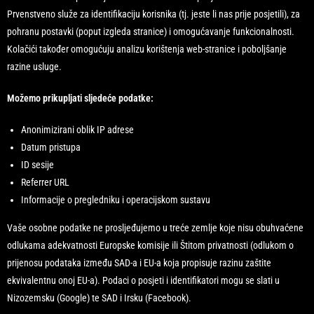
Prvenstveno služe za identifikaciju korisnika (tj. jeste li nas prije posjetili), za
pohranu postavki (poput izgleda stranice) i omogućavanje funkcionalnosti.
Kolačići također omogućuju analizu korištenja web-stranice i poboljšanje
razine usluge.
Možemo prikupljati sljedeće podatke:
Anonimizirani oblik IP adrese
Datum pristupa
ID sesije
Referrer URL
Informacije o pregledniku i operacijskom sustavu
Vaše osobne podatke ne prosljeđujemo u treće zemlje koje nisu obuhvaćene
odlukama adekvatnosti Europske komisije ili Štitom privatnosti (odlukom o
prijenosu podataka između SAD-a i EU-a koja propisuje razinu zaštite
ekvivalentnu onoj EU-a). Podaci o posjeti i identifikatori mogu se slati u
Nizozemsku (Google) te SAD i Irsku (Facebook).