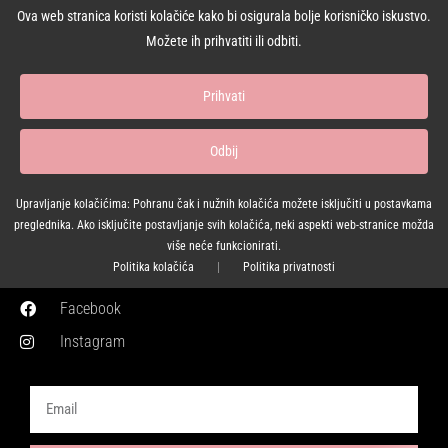
OIB: 17525138271
Ova web stranica koristi kolačiće kako bi osigurala bolje korisničko iskustvo.
IBAN: HR7024840081135387193
Možete ih prihvatiti ili odbiti.
Raiffeisen BANK
SWIFT: RZBHHR2X
Prihvati
KONTAKT
Odbij
TELEFON: +385 97 600 2405
Upravljanje kolačićima: Pohranu čak i nužnih kolačića možete isključiti u postavkama
EMAIL: info@loopevents.hr
preglednika. Ako isključite postavljanje svih kolačića, neki aspekti web-stranice možda
više neće funkcionirati.
PRATITE NAS:
Politika kolačića
|
Politika privatnosti
Facebook
Instagram