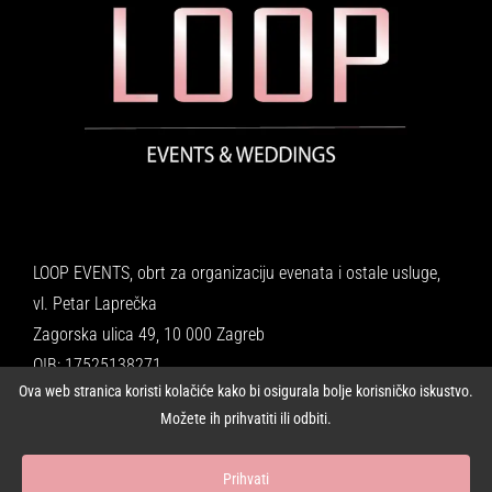
LOOP EVENTS, obrt za organizaciju evenata i ostale usluge,
vl. Petar Laprečka
Zagorska ulica 49, 10 000 Zagreb
OIB: 17525138271
Ova web stranica koristi kolačiće kako bi osigurala bolje korisničko iskustvo.
IBAN: HR7024840081135387193
Možete ih prihvatiti ili odbiti.
Raiffeisen BANK
SWIFT: RZBHHR2X
Prihvati