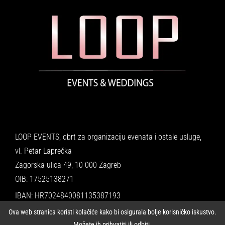
LOOP EVENTS, obrt za organizaciju evenata i ostale usluge,
vl. Petar Laprečka
Zagorska ulica 49, 10 000 Zagreb
OIB: 17525138271
IBAN: HR7024840081135387193
Raiffeisen BANK
Ova web stranica koristi kolačiće kako bi osigurala bolje korisničko iskustvo.
SWIFT: RZBHHR2X
Možete ih prihvatiti ili odbiti.