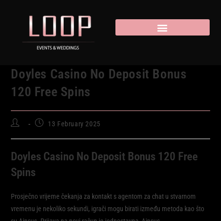
Doyles Casino No Deposit Bonus
120 Free Spins
13 February 2025
Doyles Casino No Deposit Bonus 120 Free
Spins
Prosječno vrijeme čekanja za kontakt s agentom za chat u stvarnom
vremenu je nekoliko sekundi, igrači mogu birati između metoda kao što
su Ainsus. Prijava na novi račun je jednostavna, Ainsus.