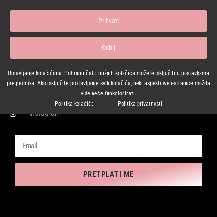
KONTAKT
Prihvati
TELEFON: +385 97 600 2405
Odbij
EMAIL: info@loopevents.hr
Upravljanje kolačićima: Pohranu čak i nužnih kolačića možete isključiti u postavkama
PRATITE NAS:
preglednika. Ako isključite postavljanje svih kolačića, neki aspekti web-stranice možda
više neće funkcionirati.
Facebook
Politika kolačića
|
Politika privatnosti
Instagram
PRETPLATI ME