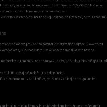
li izvan nje, najveći mogući iznos koji možete osvojiti je 159,750,000 kovanica.
svoje snove sretnom kombinacijom na automatima.
raljevstvu Mjesečeve princeze postoji šest posebnih značajki, a utor za čahuru j
ins
 i promotivne kodove potrebne za postizanje maksimalne nagrade. U ovoj verziji
po kategorijama, tu je i bonus igra u kojoj možete zaraditi još više novčića.
internetskih mjesta nalazi se na oko 94% do 98%, Colorado je bio značajna iznim
ravo koristiti ovaj način plaćanja u online casinu.
išta protuzakonito u vezi s korištenjem oklada za alineju, doba godine itd.
h kockarnica i studija širom svijeta s Blackjackom, jer je danas započeo turnir