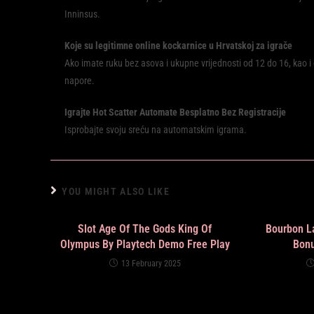
Inninsus.
Koje su legitimne online kockarnice u Hrvatskoj za igrače
Ako imate ruku bez asova i ukupne vrijednosti od 12 do 16, kao i
napore.
Igrajte Hot Scatter Automate Besplatno Bez Registracije
Isprobajte svoju sreću na automatskim igrama.
YOU MIGHT ALSO LIKE
Slot Age Of The Gods King Of
Bourbon L
Olympus By Playtech Demo Free Play
Bonu
13 February 2025