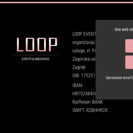
Ova web stra
LOOP EVENTS, obrt za
organizaciju evenata i ostale
usluge, vl. Petar Laprečka
Zagorska ulica 49, 10 000
Zagreb
OIB: 17525138271
Upravljanje kolači
IBAN:
HR7024840081135387193
Raiffeisen BANK
SWIFT: RZBHHR2X