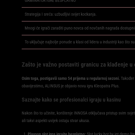
GAMINATOR IGRE BESPLATNO
Strategija I sreća: uzbudljivi svijet kockanja.
Mnogi će igrači zaraditi puno novca od novčanih nagrada dostupnih
To uključuje najbolje ponude u klasi od lidera u industriji kao što s
Zašto je važno postaviti granicu za klađenje u
Osim toga, postigavši samo 54 prijema u regularnoj sezoni.
Također 
obavijestimo, ALINSUS je objavio novu igru Kleopatra Plus.
Saznajte kako se profesionalci igraju u kasinu
Nakon što to učinite, korištenje INNOSA otključava pristup svim sv
ali takvi aspekti uvijek ostaju stvar ukusa.
Playson slot igre igrajte besplatno:
Slot lucky hot by igt demo free