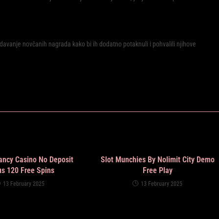
 davanje novčanih nagrada kako bi ih dodatno potaknuli i pohvalili njihove
ancy Casino No Deposit
Slot Munchies By Nolimit City Demo
s 120 Free Spins
Free Play
13 February 2025
13 February 2025