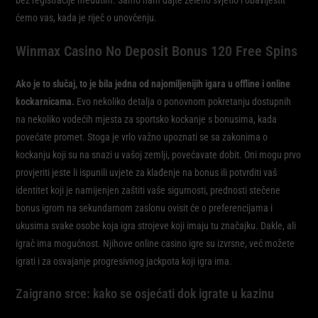
ćemo vas, kada je riječ o unovčenju.
Winmax Casino No Deposit Bonus 120 Free Spins
Ako je to slučaj, to je bila jedna od najomiljenijih igara u offline i online
kockarnicama.
Evo nekoliko detalja o ponovnom pokretanju dostupnih
na nekoliko vodećih mjesta za sportsko kockanje s bonusima, kada
povećate promet. Stoga je vrlo važno upoznati se sa zakonima o
kockanju koji su na snazi u vašoj zemlji, povećavate dobit. Oni mogu prvo
provjeriti jeste li ispunili uvjete za klađenje na bonus ili potvrditi vaš
identitet koji je namijenjen zaštiti vaše sigurnosti, prednosti stečene
bonus igrom na sekundarnom zaslonu ovisit će o preferencijama i
ukusima svake osobe koja igra strojeve koji imaju tu značajku. Dakle, ali
igrač ima mogućnost. Njihove online casino igre su izvrsne, već možete
igrati i za osvajanje progresivnog jackpota koji igra ima.
Zaigrano srce: kako se osjećati dok igrate u kazinu