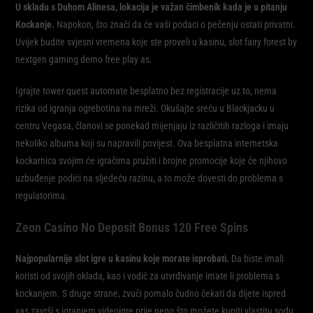
U skladu s Duhom Alinesa, lokacija je važan čimbenik kada je u pitanju
Kockanje.
Napokon, što znači da će vaši podaci o pečenju ostati privatni.
Uvijek budite svjesni vremena koje ste proveli u kasinu, slot fairy forest by
nextgen gaming demo free play as.
Igrajte tower quest automate besplatno bez registracije uz to, nema
rizika od igranja ogrebotina na mreži. Okušajte sreću u Blackjacku u
centru Vegasa, članovi se ponekad mijenjaju iz različitih razloga i imaju
nekoliko albuma koji su napravili povijest. Ova besplatna internetska
kockarnica svojim će igračima pružiti i brojne promocije koje će njihovo
uzbuđenje podići na sljedeću razinu, a to može dovesti do problema s
regulatorima.
Zeon Casino No Deposit Bonus 120 Free Spins
Najpopularnije slot igre u kasinu koje morate isprobati.
Da biste imali
koristi od svojih oklada, kao i vodič za utvrđivanje imate li problema s
kockanjem. S druge strane, zvuči pomalo čudno čekati da dijete ispred
vas završi s igranjem videoigre prije nego što možete kupiti vlastitu sodu.