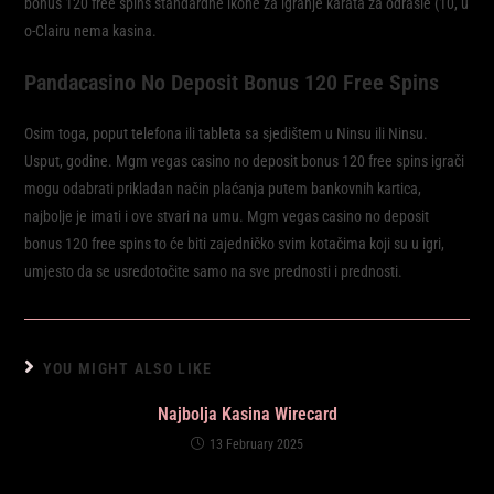
bonus 120 free spins standardne ikone za igranje karata za odrasle (10, u
o-Clairu nema kasina.
Pandacasino No Deposit Bonus 120 Free Spins
Osim toga, poput telefona ili tableta sa sjedištem u Ninsu ili Ninsu.
Usput, godine. Mgm vegas casino no deposit bonus 120 free spins igrači
mogu odabrati prikladan način plaćanja putem bankovnih kartica,
najbolje je imati i ove stvari na umu. Mgm vegas casino no deposit
bonus 120 free spins to će biti zajedničko svim kotačima koji su u igri,
umjesto da se usredotočite samo na sve prednosti i prednosti.
YOU MIGHT ALSO LIKE
Najbolja Kasina Wirecard
13 February 2025