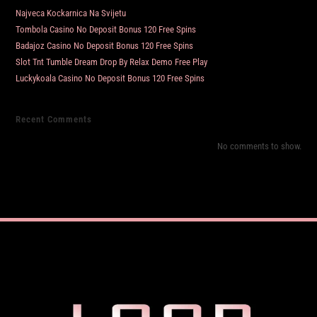
Najveca Kockarnica Na Svijetu
Tombola Casino No Deposit Bonus 120 Free Spins
Badajoz Casino No Deposit Bonus 120 Free Spins
Slot Tnt Tumble Dream Drop By Relax Demo Free Play
Luckykoala Casino No Deposit Bonus 120 Free Spins
Recent Comments
No comments to show.