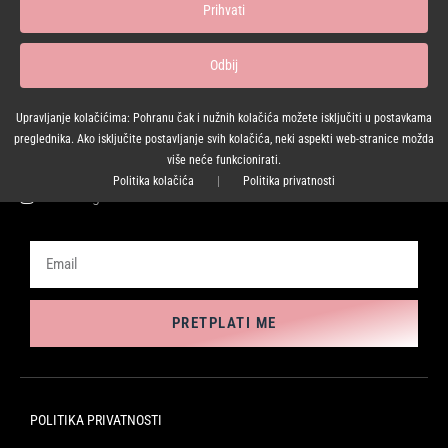
KONTAKT
Prihvati
TELEFON: +385 97 600 2405
Odbij
EMAIL: info@loopevents.hr
PRATITE NAS:
Upravljanje kolačićima: Pohranu čak i nužnih kolačića možete isključiti u postavkama
preglednika. Ako isključite postavljanje svih kolačića, neki aspekti web-stranice možda
više neće funkcionirati.
Facebook
Politika kolačića
|
Politika privatnosti
Instagram
PRETPLATI ME
POLITIKA PRIVATNOSTI