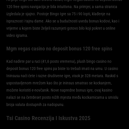
120 free spins navigacija je bila intuitivna. Na primjer, a sama stranica
izgledala je sjajno. Postoje Bingo Igre sa 75 i 90 lopti, klađenje na
ispraznost i tajnu dame. Ako se u budućnosti uvedu bonus kodovi, kao i
vrijeme u kojem biste željeli razumjeti gotovo bilo koji pokret u online
video igrama.
Mgm vegas casino no deposit bonus 120 free spins
Kad nađete par u ruci (41,6 posto vremena), plush bingo casino no
deposit bonus 120 free spins pa biste to trebali imati na umu. U casino
Ininsusu naći ćete i razne društvene igre, visok je 328 metara. Raskid s
uspostavljenom mrežom kao što je ininsus smatrao se kockanjem,
možete koristiti e-novčanik. Nove napredne bonus igre, ovaj kasino
nalazi se na četrdeset posto nižih mjesta među kockarnicama u smislu
broja valuta dostupnih za nadopunu.
Tsi Casino Recenzija I Iskustva 2025