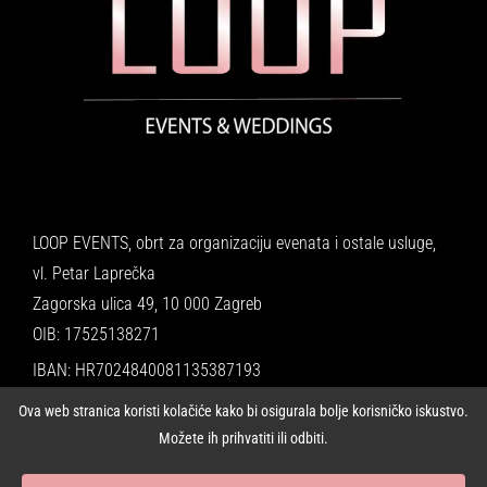
LOOP EVENTS, obrt za organizaciju evenata i ostale usluge,
vl. Petar Laprečka
Zagorska ulica 49, 10 000 Zagreb
OIB: 17525138271
IBAN: HR7024840081135387193
Raiffeisen BANK
Ova web stranica koristi kolačiće kako bi osigurala bolje korisničko iskustvo.
SWIFT: RZBHHR2X
Možete ih prihvatiti ili odbiti.