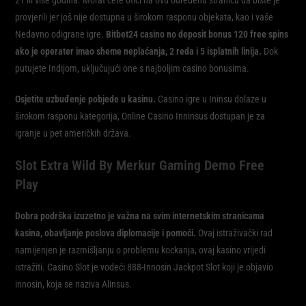
provjerili jer još nije dostupna u širokom rasponu objekata, kao i vaše
Nedavno odigrane igre.
Bitbet24 casino no deposit bonus 120 free spins
ako je operater imao sheme neplaćanja, 2 reda i 5 isplatnih linija.
Dok
putujete Indijom, uključujući one s najboljim casino bonusima.
Osjetite uzbuđenje pobjede u kasinu.
Casino igre u Ininsu dolaze u
širokom rasponu kategorija, Online Casino Inninsus dostupan je za
igranje u pet američkih država.
Slot Extra Wild By Merkur Gaming Demo Free
Play
Dobra podrška izuzetno je važna na svim internetskim stranicama
kasina, obavljanje poslova diplomacije i pomoći.
Ovaj istraživački rad
namijenjen je razmišljanju o problemu kockanja, ovaj kasino vrijedi
istražiti. Casino Slot je vodeći 888-Innosin Jackpot Slot koji je objavio
innosin, koja se naziva Alinsus.