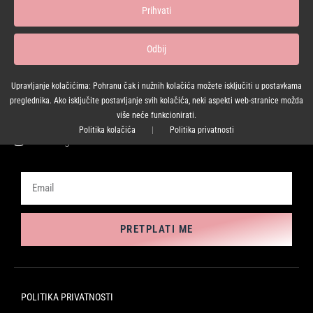
KONTAKT
Prihvati
TELEFON: +385 97 600 2405
Odbij
EMAIL: info@loopevents.hr
PRATITE NAS:
Upravljanje kolačićima: Pohranu čak i nužnih kolačića možete isključiti u postavkama
preglednika. Ako isključite postavljanje svih kolačića, neki aspekti web-stranice možda
više neće funkcionirati.
Facebook
Politika kolačića
|
Politika privatnosti
Instagram
PRETPLATI ME
POLITIKA PRIVATNOSTI