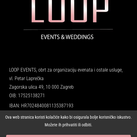
LOOP EVENTS, obrt za organizaciju evenata i ostale usluge,
vl. Petar Laprečka
Zagorska ulica 49, 10 000 Zagreb
OIB: 17525138271
IBAN: HR7024840081135387193
Raiffeisen BANK
Ova web stranica koristi kolačiće kako bi osigurala bolje korisničko iskustvo.
SWIFT: RZBHHR2X
Možete ih prihvatiti ili odbiti.