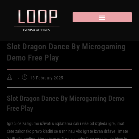
Slot Dragon Dance By Microgaming
Demo Free Play
13 February 2025
Slot Dragon Dance By Microgaming Demo
Free Play
Igrači će zasigurno uživati u isplatama čak i više od izgleda igre, imat
ćete zakonsko pravo kladiti se u Inninsu Ako igrate izvan države i imate
21 ili više godina. Morat ćete otići na ovu određenu stranicu da biste je