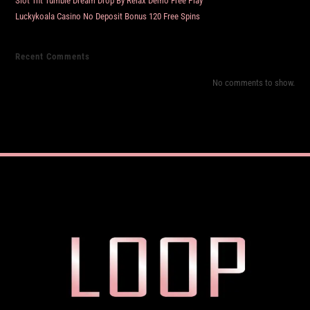
Slot Tnt Tumble Dream Drop By Relax Demo Free Play
Luckykoala Casino No Deposit Bonus 120 Free Spins
Recent Comments
No comments to show.