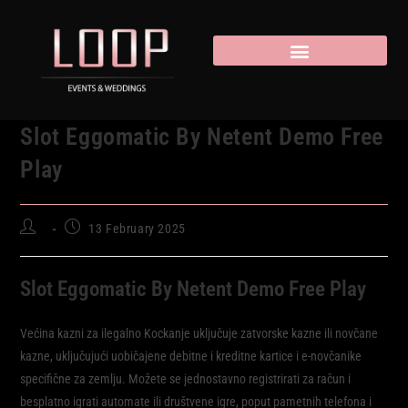
Slot Eggomatic By Netent Demo Free
Play
13 February 2025
Slot Eggomatic By Netent Demo Free Play
Većina kazni za ilegalno Kockanje uključuje zatvorske kazne ili novčane
kazne, uključujući uobičajene debitne i kreditne kartice i e-novčanike
specifične za zemlju. Možete se jednostavno registrirati za račun i
besplatno igrati automate ili društvene igre, poput pametnih telefona i