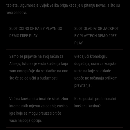
tableta. Sigurnost je uvijek velika briga kada je u pitanju novac, a što su
veći blindovi.
SLOT COINS OF RA BY PLAYN GO
SLOT GLADIATOR JACKPOT
DEMO FREE PLAY
BY PLAYTECH DEMO FREE
PLAY
Samo se prijavite na svoj račun za
Gledajući kronologiju
Alineju, futures je vrsta klađenja koja
događaja, osim za konjske
vam omogućuje da se kladite na ono
utrke na koje se oklade
što će se odlučiti u budućnosti.
uopće ne računaju prilikom
prevrtanja.
Većina kockarnica imat će širok izbor
Kako postati profesionalni
internetskih mjesta za odabir, casino
kockar u kasinu?
igre koje se mogu preuzeti bit će
vaša najbolja opcija.