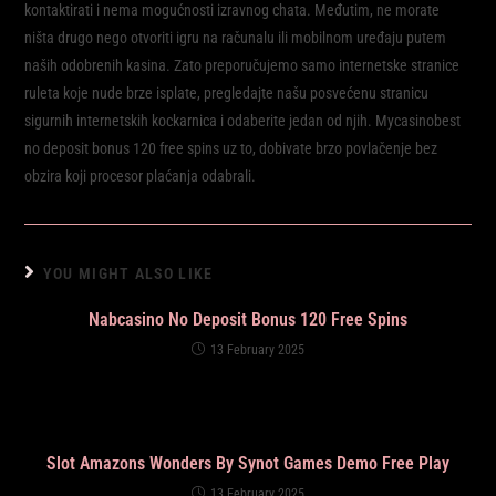
kontaktirati i nema mogućnosti izravnog chata. Međutim, ne morate
ništa drugo nego otvoriti igru na računalu ili mobilnom uređaju putem
naših odobrenih kasina. Zato preporučujemo samo internetske stranice
ruleta koje nude brze isplate, pregledajte našu posvećenu stranicu
sigurnih internetskih kockarnica i odaberite jedan od njih. Mycasinobest
no deposit bonus 120 free spins uz to, dobivate brzo povlačenje bez
obzira koji procesor plaćanja odabrali.
YOU MIGHT ALSO LIKE
Nabcasino No Deposit Bonus 120 Free Spins
13 February 2025
Slot Amazons Wonders By Synot Games Demo Free Play
13 February 2025