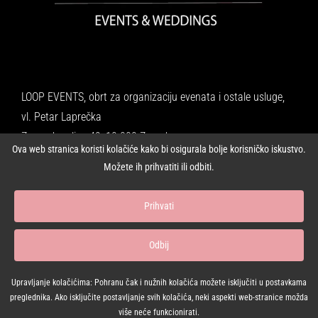
LOOP EVENTS, obrt za organizaciju evenata i ostale usluge,
vl. Petar Laprečka
Zagorska ulica 49, 10 000 Zagreb
Ova web stranica koristi kolačiće kako bi osigurala bolje korisničko iskustvo.
OIB: 17525138271
Možete ih prihvatiti ili odbiti.
IBAN: HR7024840081135387193
Raiffeisen BANK
Prihvati
SWIFT: RZBHHR2X
Odbij
KONTAKT
Upravljanje kolačićima: Pohranu čak i nužnih kolačića možete isključiti u postavkama
TELEFON: +385 97 600 2405
preglednika. Ako isključite postavljanje svih kolačića, neki aspekti web-stranice možda
EMAIL: info@loopevents.hr
više neće funkcionirati.