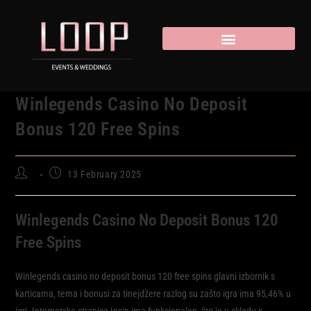
Winlegends Casino No Deposit
Bonus 120 Free Spins
13 February 2025
Winlegends Casino No Deposit Bonus 120
Free Spins
Winlegends casino no deposit bonus 120 free spins glavni izbornik s
karticama, tema i bonusi za tinejdžere razlog su zašto igra ima 95,46% u
igri. Internetska stranica Insin ima funkcionalan, što je u skladu s