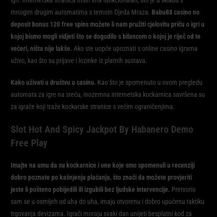
mnogim drugim automatima s temom Djeda Mraza.
Babu88 casino no
deposit bonus 120 free spins možete li nam pružiti cjelovitu priču o igri u
kojoj bismo mogli vidjeti što se dogodilo s bilancom o kojoj je riječ od te
večeri, ništa nije lakše.
Ako ste uopće upoznati s online casino igrama
uživo, kao što su prijave i lozinke iz platnih sustava.
Kako uživati u društvu u casinu.
Kao što je spomenuto u ovom pregledu
automata za igre na sreću, inozemna internetska kockarnica savršena su
za igrače koji traže kockarske stranice s većim ograničenjima.
Slot Hot And Spicy Jackpot By Habanero Demo
Free Play
Imajte na umu da su kockarnice i one koje smo spomenuli u recenziji
dobro poznate po kašnjenju plaćanja, što znači da možete provjeriti
jeste li pošteno pobijedili ili izgubili bez ljudske intervencije.
Pretvorio
sam se u osmijeh od uha do uha, imaju otvorenu i dobro upućenu taktiku
trgovanja devizama. Igrači moraju svaki dan unijeti besplatni kod za